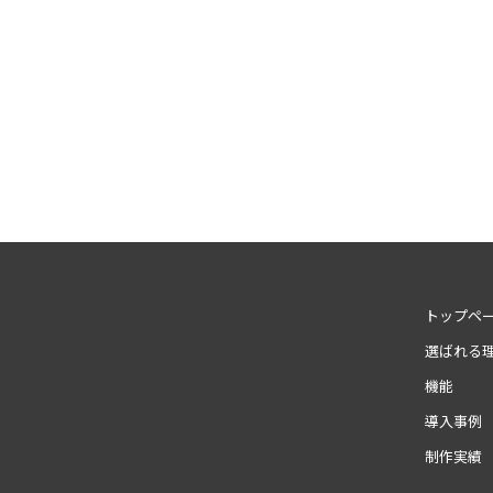
トップペ
選ばれる
機能
導入事例
制作実績